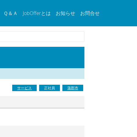
Ｑ＆Ａ
JobOfferとは
お知らせ
お問合せ
サービス
正社員
蒲郡市