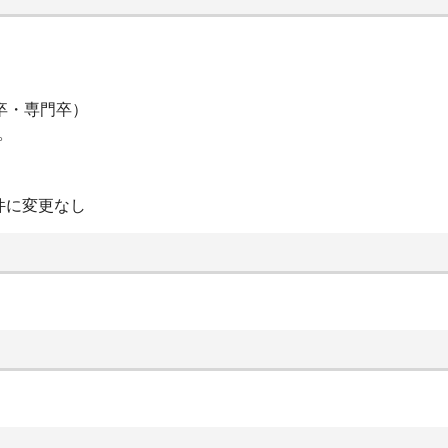
短大卒・専門卒）
。
件に変更なし