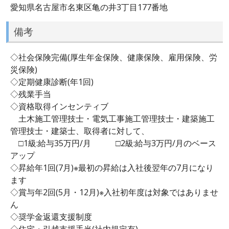
愛知県名古屋市名東区亀の井3丁目177番地
備考
◇社会保険完備(厚生年金保険、健康保険、雇用保険、労
災保険)
◇定期健康診断(年1回)
◇残業手当
◇資格取得インセンティブ
土木施工管理技士・電気工事施工管理技士・建築施工
管理技士・建築士、取得者に対して、
□1級:給与35万円/月 □2級:給与3万円/月のベース
アップ
◇昇給年1回(7月)※最初の昇給は入社後翌年の7月になり
ます
◇賞与年2回(5月・12月)※入社初年度は対象ではありませ
ん
◇奨学金返還支援制度
◇住宅・引越支援手当(社内規定有)