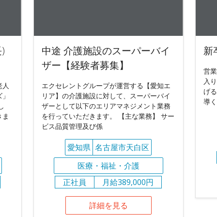
)
中途 介護施設のスーパーバイ
新
ザー【経験者募集】
営業
入り
老人
エクセレントグループが運営する【愛知エ
げる
ズ」
リア】の介護施設に対して、スーパーバイ
導く
し
ザーとして以下のエリアマネジメント業務
きま
を行っていただきます。 【主な業務】 サー
ビス品質管理及び係
愛知県
名古屋市天白区
医療・福祉・介護
正社員
月給389,000円
詳細を見る