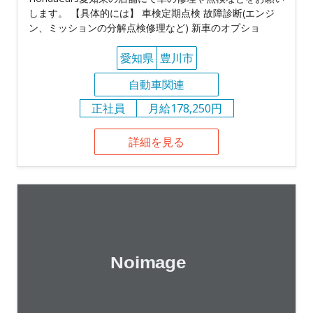
します。 【具体的には】 車検定期点検 故障診断(エンジ
ン、ミッションの分解点検修理など) 新車のオプショ
愛知県
豊川市
自動車関連
正社員
月給178,250円
詳細を見る