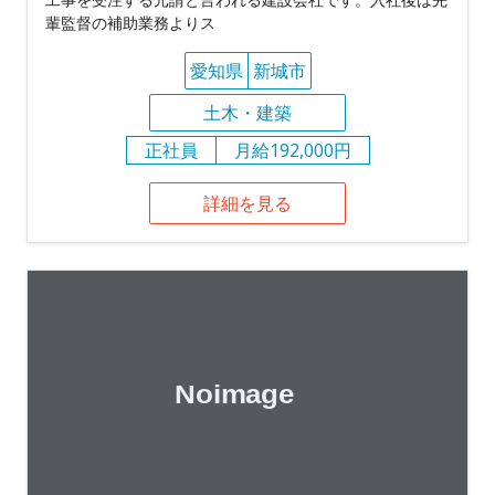
輩監督の補助業務よりス
愛知県
新城市
土木・建築
正社員
月給192,000円
詳細を見る