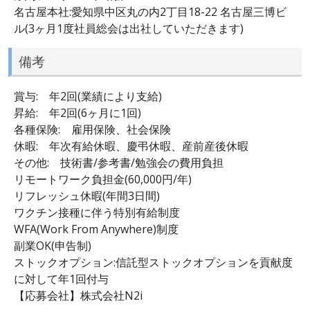
名古屋本社:愛知県中区丸の内2丁目18-22 名古屋三博ビ
ル(3ヶ月1度社員総会は出社していただきます)
備考
賞与: 年2回(業績により支給)
昇給: 年2回(6ヶ月に1回)
各種保険: 雇用保険、社会保険
休暇: 年次有給休暇、慶弔休暇、産前産後休暇
その他: 技術書/参考書/勉強会の費用負担
リモートワーク負担金(60,000円/年)
リフレッシュ休暇(年間3日間)
ワクチン接種に伴う特別有給制度
WFA(Work From Anywhere)制度
副業OK(申告制)
ストックオプション:信託型ストックオプションを貢献度
に対して年1回付与
【応募会社】株式会社N2i