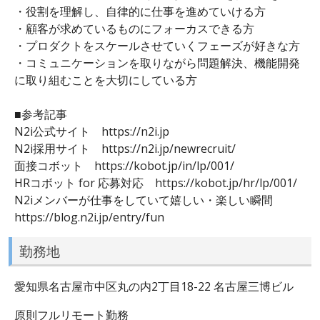
・役割を理解し、自律的に仕事を進めていける方
・顧客が求めているものにフォーカスできる方
・プロダクトをスケールさせていくフェーズが好きな方
・コミュニケーションを取りながら問題解決、機能開発
に取り組むことを大切にしている方
■参考記事
N2i公式サイト https://n2i.jp
N2i採用サイト https://n2i.jp/newrecruit/
面接コボット https://kobot.jp/in/lp/001/
HRコボット for 応募対応 https://kobot.jp/hr/lp/001/
N2iメンバーが仕事をしていて嬉しい・楽しい瞬間
https://blog.n2i.jp/entry/fun
勤務地
愛知県名古屋市中区丸の内2丁目18-22 名古屋三博ビル
原則フルリモート勤務