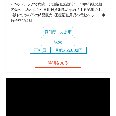
23tのトラックで病院、介護福祉施設等1日10件前後の顧
客先へ、紙オムツや日用雑貨消耗品を納品する業務です。
○紙おむつの等の納品販売○医療福祉用品の電動ベッド、車
椅子並びに肌
愛知県
あま市
販売
正社員
月給255,000円
詳細を見る