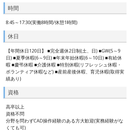
時間
8:45～17:30(実働8時間/休憩1時間)
休日
【年間休日120日】 ■完全週休2日制(土、日) ■GW(5～9
日) ■夏季休暇(6～9日) ■年末年始休暇(6～10日) ■有給休
暇 ■慶弔休暇 ■介護休暇 ■特別休暇(リフレッシュ休暇・
ボランティア休暇など) ■産前産後休暇、育児休暇(取得実
績あり)
資格
高卒以上
資格不問
分野を問わずCAD操作経験のある方大歓迎(実務経験がな
くても可)