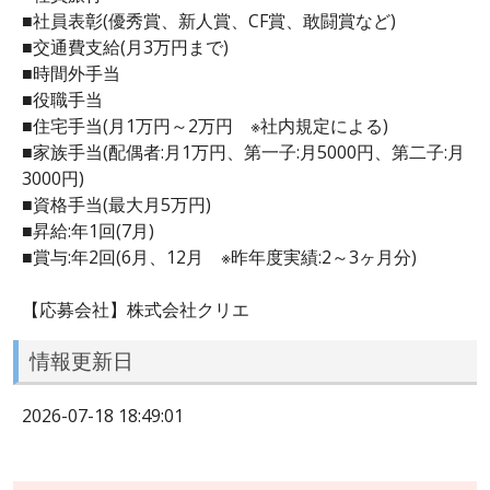
■社員表彰(優秀賞、新人賞、CF賞、敢闘賞など)
■交通費支給(月3万円まで)
■時間外手当
■役職手当
■住宅手当(月1万円～2万円 ※社内規定による)
■家族手当(配偶者:月1万円、第一子:月5000円、第二子:月
3000円)
■資格手当(最大月5万円)
■昇給:年1回(7月)
■賞与:年2回(6月、12月 ※昨年度実績:2～3ヶ月分)
【応募会社】株式会社クリエ
情報更新日
2026-07-18 18:49:01