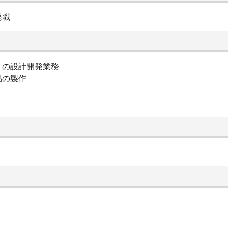
発職
」の設計開発業務
品の製作