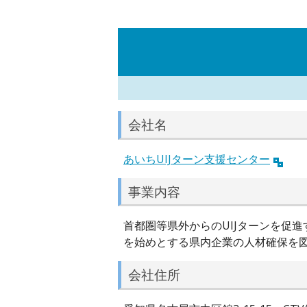
会社名
あいちUIJターン支援センター
事業内容
首都圏等県外からのUIJターンを促
を始めとする県内企業の人材確保を
会社住所