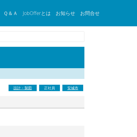
Ｑ＆Ａ
JobOfferとは
お知らせ
お問合せ
設計・製図
正社員
安城市