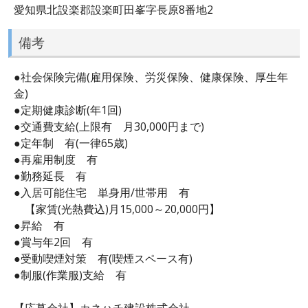
愛知県北設楽郡設楽町田峯字長原8番地2
備考
●社会保険完備(雇用保険、労災保険、健康保険、厚生年
金)
●定期健康診断(年1回)
●交通費支給(上限有 月30,000円まで)
●定年制 有(一律65歳)
●再雇用制度 有
●勤務延長 有
●入居可能住宅 単身用/世帯用 有
【家賃(光熱費込)月15,000～20,000円】
●昇給 有
●賞与年2回 有
●受動喫煙対策 有(喫煙スペース有)
●制服(作業服)支給 有
【応募会社】カネハチ建設株式会社