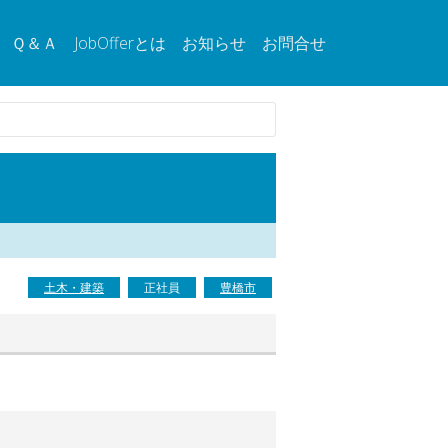
Ｑ＆Ａ
JobOfferとは
お知らせ
お問合せ
土木・建築
正社員
豊橋市