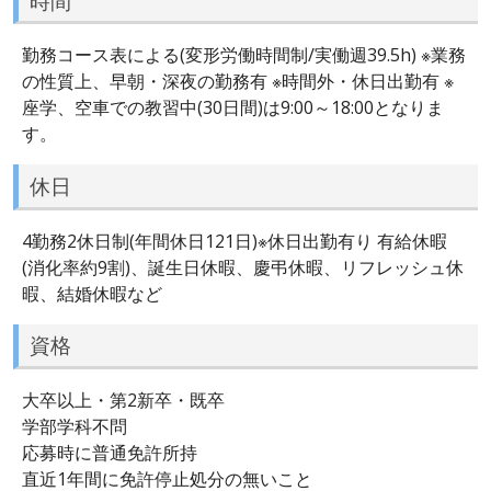
時間
勤務コース表による(変形労働時間制/実働週39.5h) ※業務
の性質上、早朝・深夜の勤務有 ※時間外・休日出勤有 ※
座学、空車での教習中(30日間)は9:00～18:00となりま
す。
休日
4勤務2休日制(年間休日121日)※休日出勤有り 有給休暇
(消化率約9割)、誕生日休暇、慶弔休暇、リフレッシュ休
暇、結婚休暇など
資格
大卒以上・第2新卒・既卒
学部学科不問
応募時に普通免許所持
直近1年間に免許停止処分の無いこと