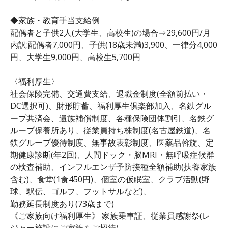
◆家族・教育手当支給例
配偶者と子供2人(大学生、高校生)の場合⇒29,600円/月
内訳:配偶者7,000円、子供(18歳未満)3,900、一律分4,000
円、大学生9,000円、高校生5,700円
〈福利厚生〉
社会保険完備、交通費支給、退職金制度(全額前払い・
DC選択可)、財形貯蓄、福利厚生倶楽部加入、名鉄グル
ープ共済会、遺族補償制度、各種保険団体割引、名鉄グ
ループ保養所あり、従業員持ち株制度(名古屋鉄道)、名
鉄グループ優待制度、無事故表彰制度、医薬品斡旋、定
期健康診断(年2回)、人間ドック・脳MRI・無呼吸症候群
の検査補助、インフルエンザ予防接種全額補助(扶養家族
含む)、食堂(1食450円)、個室の仮眠室、クラブ活動(野
球、駅伝、ゴルフ、フットサルなど)、
勤務延長制度あり(73歳まで)
《ご家族向け福利厚生》 家族乗車証、従業員感謝祭(レ
ジャー施設にご家族もご招待)