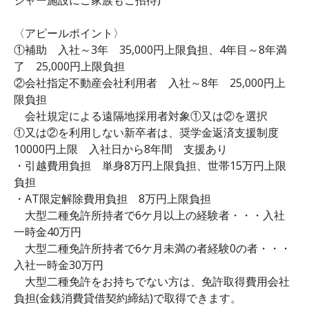
〈アピールポイント〉
①補助 入社～3年 35,000円上限負担、4年目～8年満
了 25,000円上限負担
②会社指定不動産会社利用者 入社～8年 25,000円上
限負担
会社規定による遠隔地採用者対象①又は②を選択
①又は②を利用しない新卒者は、奨学金返済支援制度
10000円上限 入社日から8年間 支援あり
・引越費用負担 単身8万円上限負担、世帯15万円上限
負担
・AT限定解除費用負担 8万円上限負担
大型二種免許所持者で6ケ月以上の経験者・・・入社
一時金40万円
大型二種免許所持者で6ケ月未満の者経験0の者・・・
入社一時金30万円
大型二種免許をお持ちでない方は、免許取得費用会社
負担(金銭消費貸借契約締結)で取得できます。