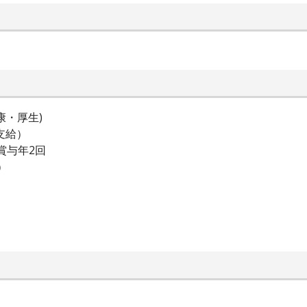
康・厚生)
支給）
賞与年2回
）