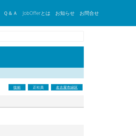
Ｑ＆Ａ
JobOfferとは
お知らせ
お問合せ
技術
正社員
名古屋市緑区