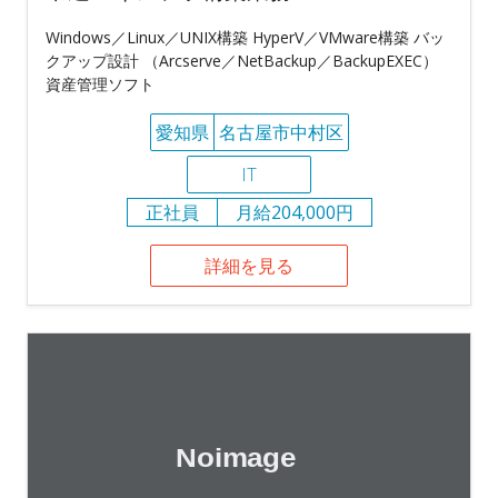
Windows／Linux／UNIX構築 HyperV／VMware構築 バッ
クアップ設計 （Arcserve／NetBackup／BackupEXEC）
資産管理ソフト
愛知県
名古屋市中村区
IT
正社員
月給204,000円
詳細を見る