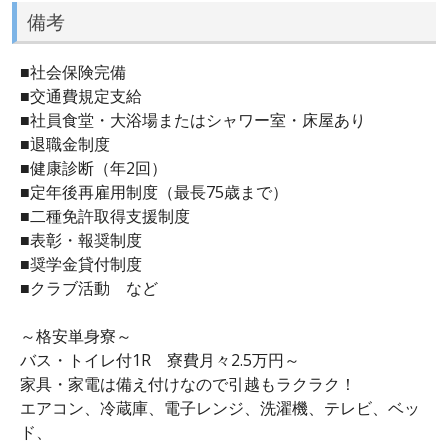
備考
■社会保険完備
■交通費規定支給
■社員食堂・大浴場またはシャワー室・床屋あり
■退職金制度
■健康診断（年2回）
■定年後再雇用制度（最長75歳まで）
■二種免許取得支援制度
■表彰・報奨制度
■奨学金貸付制度
■クラブ活動 など
～格安単身寮～
バス・トイレ付1R 寮費月々2.5万円～
家具・家電は備え付けなので引越もラクラク！
エアコン、冷蔵庫、電子レンジ、洗濯機、テレビ、ベッ
ド、