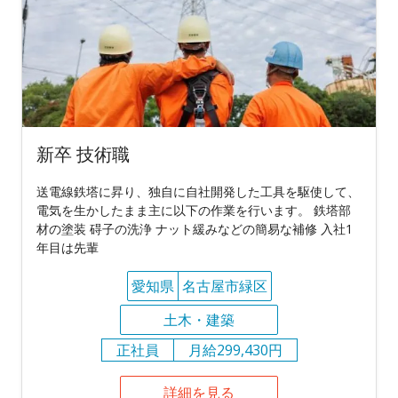
新卒 技術職
送電線鉄塔に昇り、独自に自社開発した工具を駆使して、
電気を生かしたまま主に以下の作業を行います。 鉄塔部
材の塗装 碍子の洗浄 ナット緩みなどの簡易な補修 入社1
年目は先輩
愛知県
名古屋市緑区
土木・建築
正社員
月給299,430円
詳細を見る