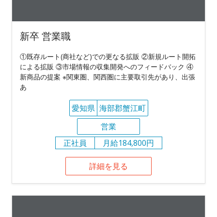
新卒 営業職
①既存ルート(商社など)での更なる拡販 ②新規ルート開拓
による拡販 ③市場情報の収集開発へのフィードバック ④
新商品の提案 ※関東圏、関西圏に主要取引先があり、出張
あ
愛知県
海部郡蟹江町
営業
正社員
月給184,800円
詳細を見る