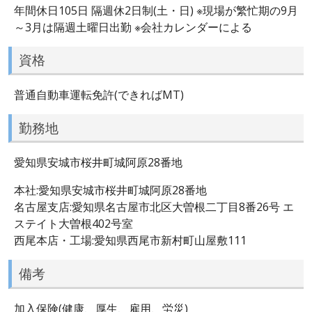
年間休日105日 隔週休2日制(土・日) ※現場が繁忙期の9月
～3月は隔週土曜日出勤 ※会社カレンダーによる
資格
普通自動車運転免許(できればMT)
勤務地
愛知県安城市桜井町城阿原28番地
本社:愛知県安城市桜井町城阿原28番地
名古屋支店:愛知県名古屋市北区大曽根二丁目8番26号 エ
ステイト大曽根402号室
西尾本店・工場:愛知県西尾市新村町山屋敷111
備考
加入保険(健康、厚生、雇用、労災)