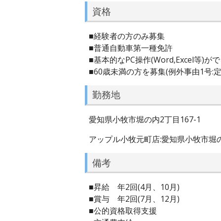
資格
■経験者の方のみ募集
■普通自動車第一種免許
■基本的なPC操作(Word,Excel等)が
■60歳未満の方を募集(例外事由1号:定
勤務地
愛知県小牧市堀の内2丁目167-1
アップル小牧元町店:愛知県小牧市堀の内
備考
■昇給 年2回(4月、10月)
■賞与 年2回(7月、12月)
■公的資格取得支援