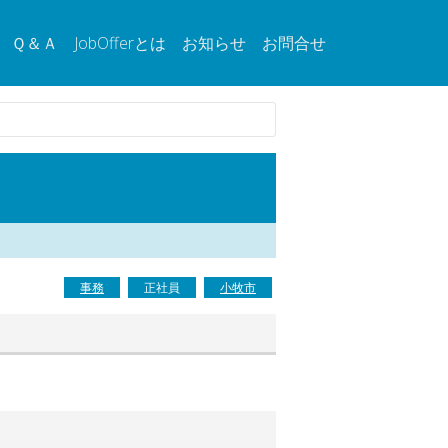
Ｑ＆Ａ
JobOfferとは
お知らせ
お問合せ
事務
正社員
小牧市