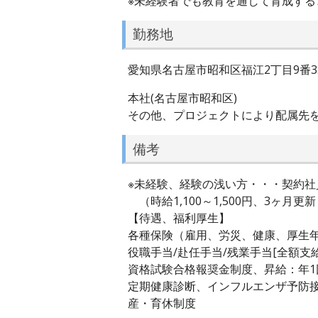
※未経験者でも教育を通して育成する
勤務地
愛知県名古屋市昭和区福江2丁目9番
本社(名古屋市昭和区)
その他、プロジェクトにより配属先
備考
※未経験、経験の浅い方・・・契約社
（時給1,100～1,500円、3ヶ月
【待遇、福利厚生】
各種保険（雇用、労災、健康、厚生
役職手当/赴任手当/残業手当[全額支給]/
資格試験合格報奨金制度、昇給：年1回
定期健康診断、インフルエンザ予防
産・育休制度