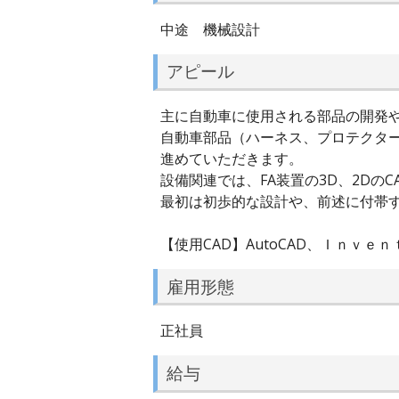
中途 機械設計
アピール
主に自動車に使用される部品の開発
自動車部品（ハーネス、プロテクター
進めていただきます。
設備関連では、FA装置の3D、2Dの
最初は初歩的な設計や、前述に付帯
【使用CAD】AutoCAD、Ｉｎｖｅ
雇用形態
正社員
給与