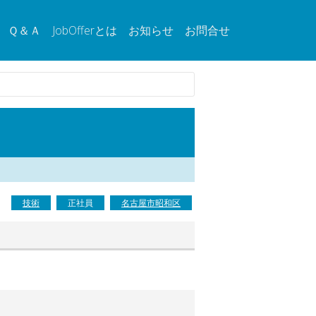
Ｑ＆Ａ
JobOfferとは
お知らせ
お問合せ
技術
正社員
名古屋市昭和区