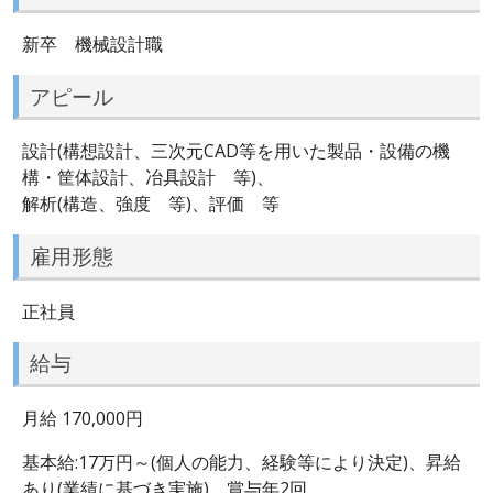
新卒 機械設計職
アピール
設計(構想設計、三次元CAD等を用いた製品・設備の機
構・筐体設計、冶具設計 等)、
解析(構造、強度 等)、評価 等
雇用形態
正社員
給与
月給 170,000円
基本給:17万円～(個人の能力、経験等により決定)、昇給
あり(業績に基づき実施)、賞与年2回