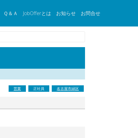
Ｑ＆Ａ
JobOfferとは
お知らせ
お問合せ
営業
正社員
名古屋市緑区