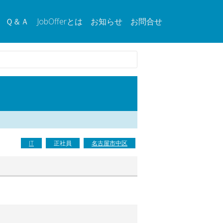
Ｑ＆Ａ
JobOfferとは
お知らせ
お問合せ
IT
正社員
名古屋市中区