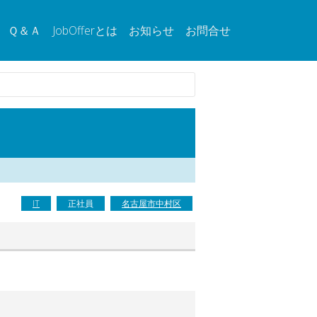
Ｑ＆Ａ
JobOfferとは
お知らせ
お問合せ
IT
正社員
名古屋市中村区