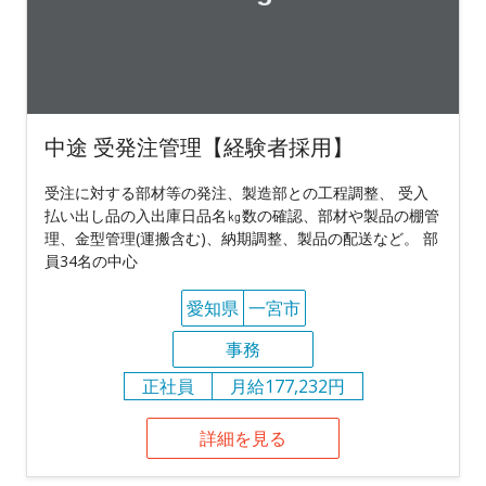
中途 受発注管理【経験者採用】
受注に対する部材等の発注、製造部との工程調整、 受入
払い出し品の入出庫日品名㎏数の確認、部材や製品の棚管
理、金型管理(運搬含む)、納期調整、製品の配送など。 部
員34名の中心
愛知県
一宮市
事務
正社員
月給177,232円
詳細を見る