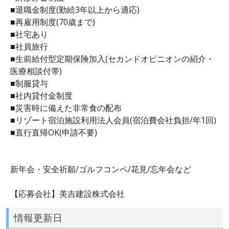
■退職金制度(勤続3年以上から適応)
■再雇用制度(70歳まで)
■社宅あり
■社員旅行
■生前給付型定期保険加入(セカンドオピニオンの紹介・
医療相談付帯)
■制服貸与
■社内貸付金制度
■災害時に備えた非常食の配布
■リゾート宿泊施設利用法人会員(宿泊費会社負担/年1回)
■直行直帰OK(申請不要)
新年会・安全祈願/ゴルフコンペ/花見/忘年会など
【応募会社】美吉建設株式会社
情報更新日