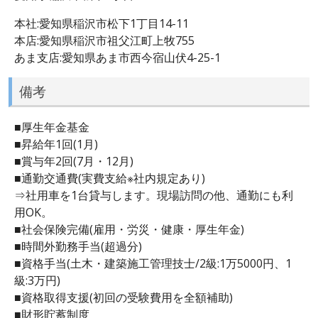
本社:愛知県稲沢市松下1丁目14-11
本店:愛知県稲沢市祖父江町上牧755
あま支店:愛知県あま市西今宿山伏4-25-1
備考
■厚生年金基金
■昇給年1回(1月)
■賞与年2回(7月・12月)
■通勤交通費(実費支給※社内規定あり)
⇒社用車を1台貸与します。現場訪問の他、通勤にも利
用OK。
■社会保険完備(雇用・労災・健康・厚生年金)
■時間外勤務手当(超過分)
■資格手当(土木・建築施工管理技士/2級:1万5000円、1
級:3万円)
■資格取得支援(初回の受験費用を全額補助)
■財形貯蓄制度