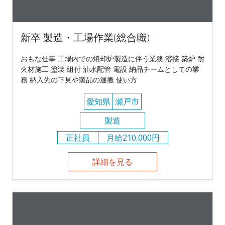
新卒 製造・工場作業(総合職)
おもな仕事 工場内での焼却炉製造に伴う業務 溶接 築炉 耐
火材施工 塗装 組付 油水配管 電設 納品チームとしての業
務 納入先の下見や製品の運搬 使い方
愛知県
瀬戸市
製造
正社員
月給210,000円
詳細を見る