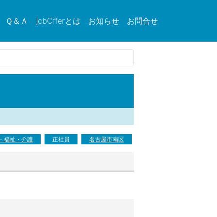
Ｑ＆Ａ
JobOfferとは
お知らせ
お問合せ
・福祉・介護
正社員
名古屋市南区