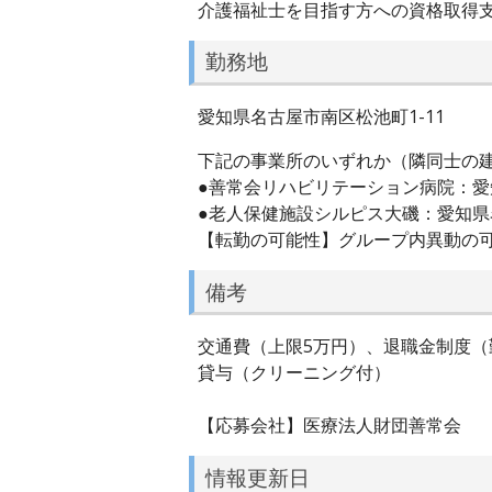
介護福祉士を目指す方への資格取得
勤務地
愛知県名古屋市南区松池町1-11
下記の事業所のいずれか（隣同士の
●善常会リハビリテーション病院：愛知
●老人保健施設シルピス大磯：愛知県名
【転勤の可能性】グループ内異動の
備考
交通費（上限5万円）、退職金制度
貸与（クリーニング付）
【応募会社】医療法人財団善常会
情報更新日