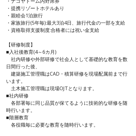
・ナゴヤドーム内野席券
・提携リゾートホテルあり
・親睦会1泊旅行
・家族旅行(5年毎):最大3泊4日、旅行代金の一部を支給
・資格取得支援制度:合格者には祝い金支給
【研修制度】
■入社後教育(4～6カ月)
社内研修や外部研修で社会人として基礎的な教育を数
日間行った後、
建築施工管理職はCAD・積算研修を現場配属前まで行
います。
土木施工管理職は現場OJTとなります。
■社内研修
各部署毎に同じ品質が保てるように技術的な研修を随
時行います。
■階層教育
各役職毎に必要な教育を随時行います。