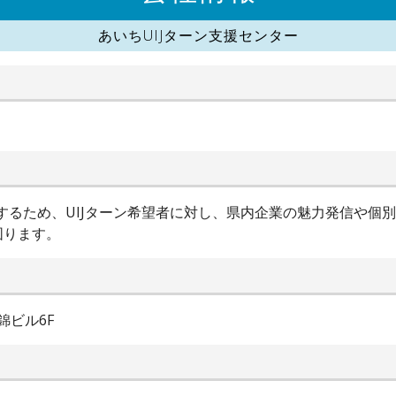
あいちUIJターン支援センター
進するため、UIJターン希望者に対し、県内企業の魅力発信や個
図ります。
錦ビル6F