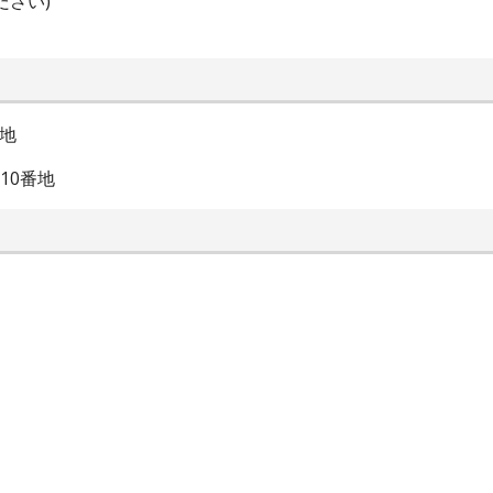
ださい)
番地
10番地