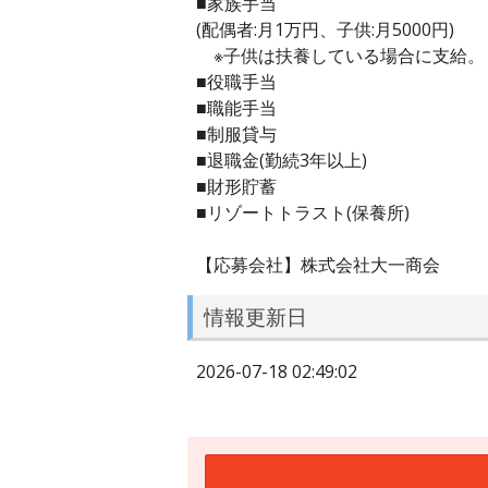
■家族手当
(配偶者:月1万円、子供:月5000円)
※子供は扶養している場合に支給。
■役職手当
■職能手当
■制服貸与
■退職金(勤続3年以上)
■財形貯蓄
■リゾートトラスト(保養所)
【応募会社】株式会社大一商会
情報更新日
2026-07-18 02:49:02