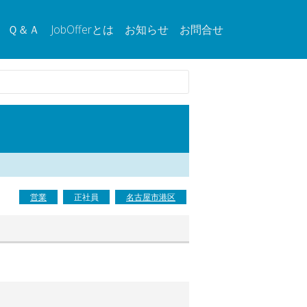
Ｑ＆Ａ
JobOfferとは
お知らせ
お問合せ
営業
正社員
名古屋市港区