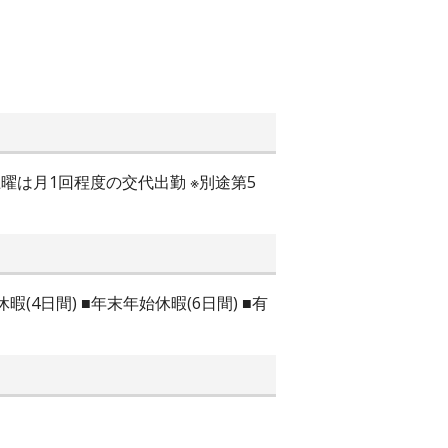
時間 ※土曜は月1回程度の交代出勤 ※別途第5
暇(4日間) ■年末年始休暇(6日間) ■有