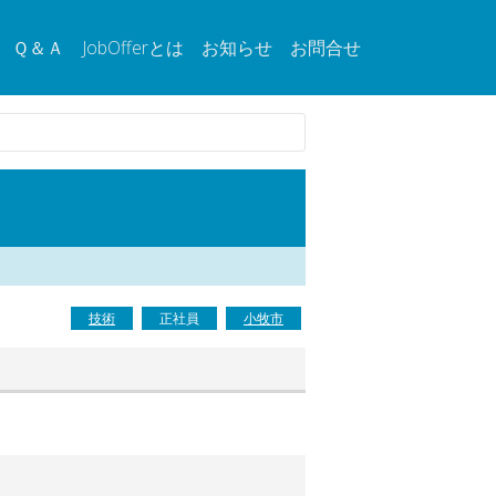
Ｑ＆Ａ
JobOfferとは
お知らせ
お問合せ
技術
正社員
小牧市