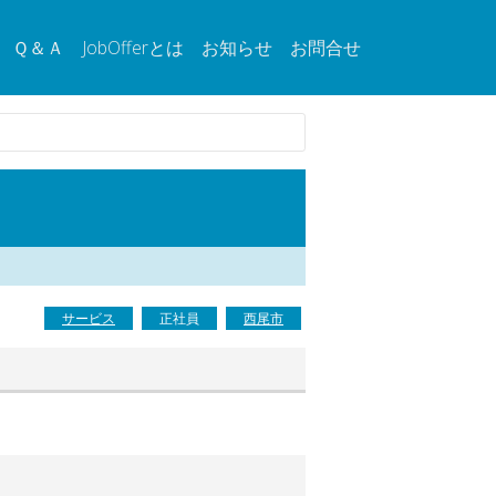
Ｑ＆Ａ
JobOfferとは
お知らせ
お問合せ
サービス
正社員
西尾市