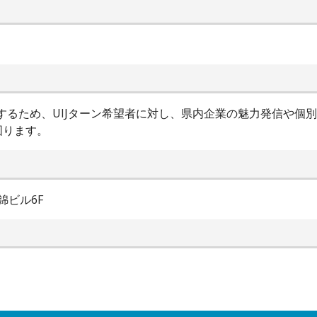
進するため、UIJターン希望者に対し、県内企業の魅力発信や個
図ります。
錦ビル6F