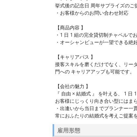
挙式後の記念日 周年サプライズのご
・お客様からのお問い合わせ対応
【商品内容 】
・1 日 1 組の完全貸切制チャペル
・オーシャンビューが一望できる絶
【キャリアパス 】
接客スキルを磨くだけでなく、リー
門への キャリアアップも可能です。
【会社の魅力 】
『 自由 × 結婚式 』 を叶える、 1 日
お客様にじっくり向き合い型にはま
・出逢いから当日までプランナー一
常におふたりの結婚式を考えご提案を
雇用形態