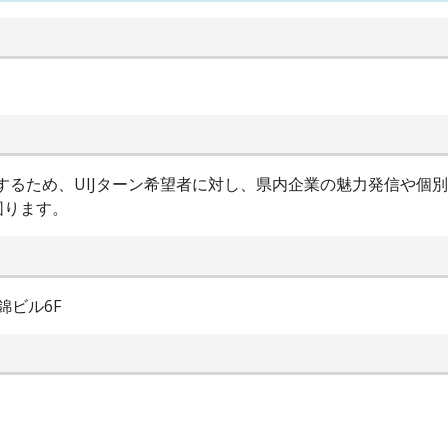
進するため、UIJターン希望者に対し、県内企業の魅力発信や個
図ります。
錦ビル6F