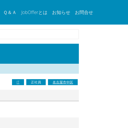
Ｑ＆Ａ
JobOfferとは
お知らせ
お問合せ
IT
正社員
名古屋市中区