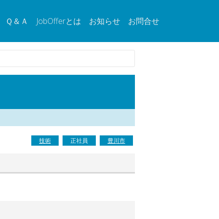
Ｑ＆Ａ
JobOfferとは
お知らせ
お問合せ
技術
正社員
豊川市