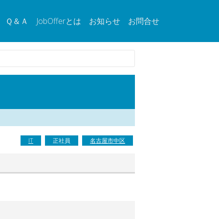
Ｑ＆Ａ
JobOfferとは
お知らせ
お問合せ
IT
正社員
名古屋市中区