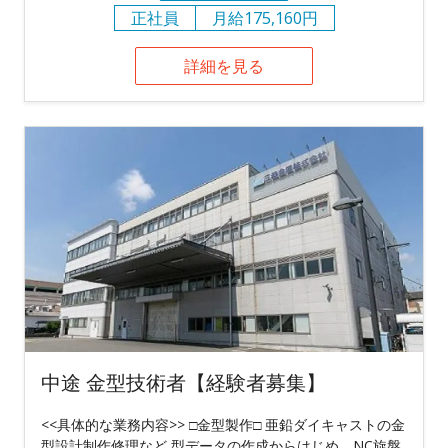
正社員
月給175,160円
詳細を見る
中途 金型技術者【経験者募集】
<<具体的な業務内容>> □金型製作□ 亜鉛ダイキャストの金
型設計制作修理など 型データの作成からはじめ、NC旋盤