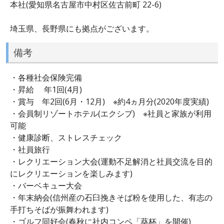
本社(愛知県名古屋市中村区佐古前町 22-6)
埼玉県、長野県にも拠点がございます。
備考
・各種社会保険完備
・昇給 年1回(4月)
・賞与 年2回(6月・12月) ※約4ヵ月分(2020年度実績)
・会員制リゾートホテル(エクシブ) ※社員と家族が利用
可能
・健康診断、ストレスチェック
・社員旅行
・レクリエーション大会(運動不足解消と社員交流を目的
にレクリエーションを楽しみます)
・バーベキュー大会
・年末納会(信州産の石臼挽きそば粉を使用した、有志の
手打ちそばが振舞われます)
・ゴルフ同好会(春秋に社内コンペ「葵杯」を開催)