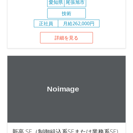
愛知県
尾張旭市
技術
正社員
月給262,000円
詳細を見る
新卒 SE（制御組込系SEまたは業務系SE)