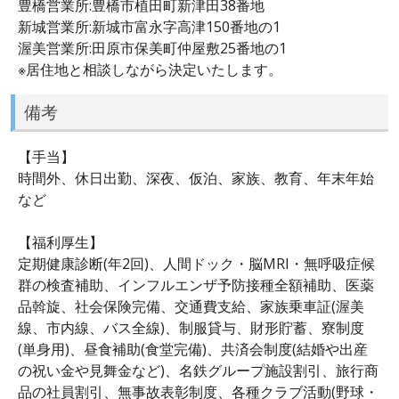
豊橋営業所:豊橋市植田町新津田38番地
新城営業所:新城市富永字高津150番地の1
渥美営業所:田原市保美町仲屋敷25番地の1
※居住地と相談しながら決定いたします。
備考
【手当】
時間外、休日出勤、深夜、仮泊、家族、教育、年末年始
など
【福利厚生】
定期健康診断(年2回)、人間ドック・脳MRI・無呼吸症候
群の検査補助、インフルエンザ予防接種全額補助、医薬
品斡旋、社会保険完備、交通費支給、家族乗車証(渥美
線、市内線、バス全線)、制服貸与、財形貯蓄、寮制度
(単身用)、昼食補助(食堂完備)、共済会制度(結婚や出産
の祝い金や見舞金など)、名鉄グループ施設割引、旅行商
品の社員割引、無事故表彰制度、各種クラブ活動(野球・