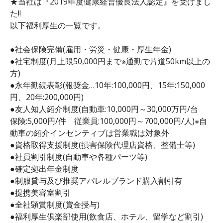
★当社は『2019年度健康経営優良法人認定』を受けまし
た!!
以下福利厚生の一覧です。
●社会保険完備(雇用・労災・健康・厚生年金)
●社宅制度(月上限50,000円まで※通勤で片道50km以上の
方)
●永年勤続表彰(報奨金…10年:100,000円、15年:150,000
円、20年:200,000円)
●友人知人紹介制度(自動車:10,000円～30,000万円/台
保険:5,000円/件 従業員:100,000円～700,000円/人)※自
動車の紹介インセンティブは営業職は対象外
●資格取得支援制度(損害保険代理店資格、整備士等)
●社員割引制度(自動車や各種パーツ等)
●確定拠出年金制度
●制服貸与及び推奨アパレルブランド購入割引有
●提携美容室割引
●全社顕賞制度(賞金授与)
●福利厚生倶楽部使用(飲食店、ホテル、留学など割引)