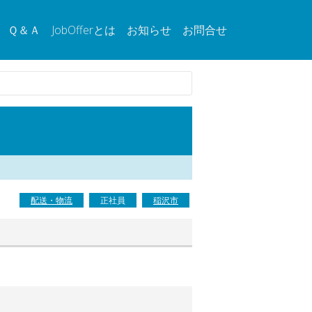
Ｑ＆Ａ
JobOfferとは
お知らせ
お問合せ
配送・物流
正社員
稲沢市