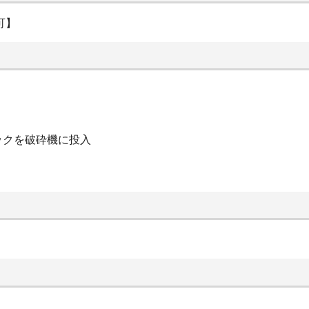
可】
を破砕機に投入