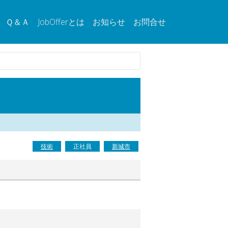
Ｑ＆Ａ
JobOfferとは
お知らせ
お問合せ
技術
正社員
新城市