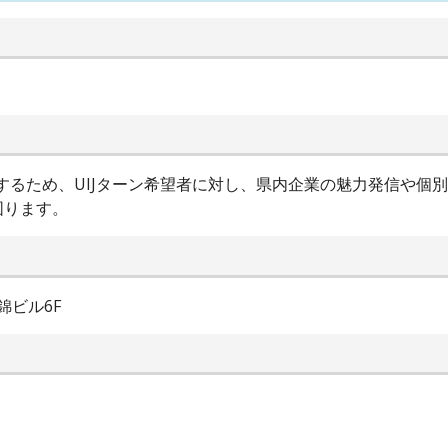
進するため、UIJターン希望者に対し、県内企業の魅力発信や個
図ります。
錦ビル6F