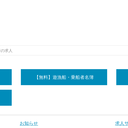
術の求人
【無料】遊漁船・乗船者名簿
お知らせ
求人