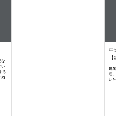
中
【
要な
でい
建築
よる
理、
が効
いた