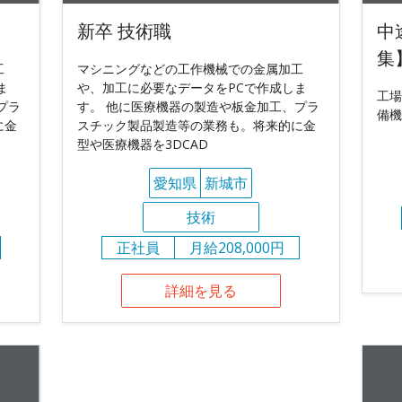
新卒 技術職
中
集
工
マシニングなどの工作機械での金属加工
ま
や、加工に必要なデータをPCで作成しま
工場
プラ
す。 他に医療機器の製造や板金加工、プラ
備機
に金
スチック製品製造等の業務も。将来的に金
型や医療機器を3DCAD
愛知県
新城市
技術
正社員
月給208,000円
詳細を見る