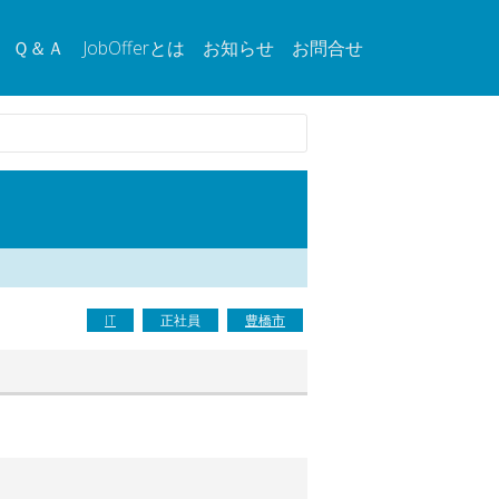
Ｑ＆Ａ
JobOfferとは
お知らせ
お問合せ
IT
正社員
豊橋市