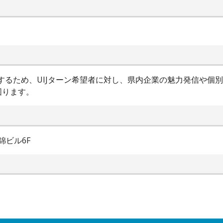
進するため、UIJターン希望者に対し、県内企業の魅力発信や個
図ります。
錦ビル6F