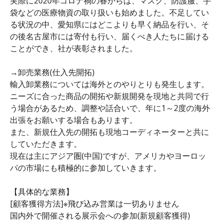
実際に2020年コロナ禍の春からは、マスク、防護服、手
袋などの医療物資の取り扱いも始めました。不足してい
る状況の中、愛知県にはどこよりも早く納品を行い、そ
の後名古屋市には寄付も行い、届くべき人たちに届ける
ことができ、社が表彰されました。
→卸売業務(仕入先開拓)
輸入卸業務については海外とのやりとりも発生します。
ニーズに合った商品の開拓や新規開発を現地と共同で行
う場合があるため、調整や話合いで、年に1～2度の海外
出張をお願いする場合もあります。
また、新規仕入先の開拓も現地コーディネーターと共に
していただきます。
現在は主にアジア圏(中国)ですが、アメリカやヨーロッ
パの市場にも積極的に参加していきます。
【具体的な業務】
[顧客獲得方法]※飛び込み営業は一切ありません
国内外で開催される展示会への参加(新規顧客獲得)