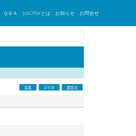
Ｑ＆Ａ
JobOfferとは
お知らせ
お問合せ
営業
正社員
豊田市