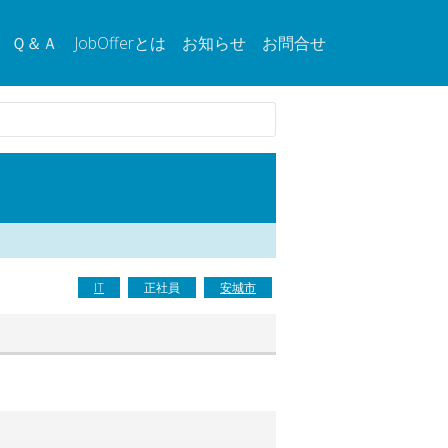
Ｑ＆Ａ
JobOfferとは
お知らせ
お問合せ
IT
正社員
安城市