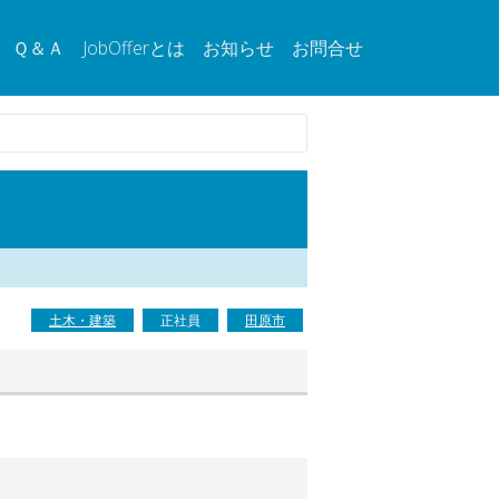
Ｑ＆Ａ
JobOfferとは
お知らせ
お問合せ
土木・建築
正社員
田原市