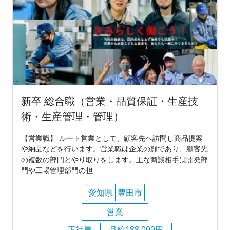
新卒 総合職（営業・品質保証・生産技
術・生産管理・管理）
【営業職】 ルート営業として、顧客先へ訪問し商品提案
や納品などを行います。営業職は企業の顔であり、顧客先
の複数の部門とやり取りをします。主な商談相手は開発部
門や工場管理部門の担
愛知県
豊田市
営業
正社員
月給188,000円