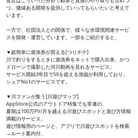
直近はこういった分野で顧客と直接のやり取りも含めつ
つ、価値ある開発を提供していってもらいたいと考えて
います。
一方で、社団法人との関係で、様々な水環境関連サービ
スを開発・運営しています。一部をご紹介すると、
▼超簡単に遊漁券が買える[つりチケ]
川で釣りをするときに遊漁券をネットで購入出来、かつ
ドローンで撮影した河川動画を見れるサービス。
サービス開始3年目で50を超える漁協が利用しており、
シェアNo1のサービスです。
▼川ファンが集う[川遊びマップ]
AppStore公式のアウトドア特集でも常連の、
夏期は100万PV/月を越える川遊びスポットと遊び方情報
満載のサービス。
遊び情報用のページと、アプリで川遊びスポットを検索
→ルート案内付、