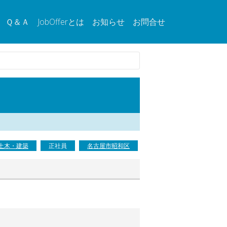
Ｑ＆Ａ
JobOfferとは
お知らせ
お問合せ
土木・建築
正社員
名古屋市昭和区