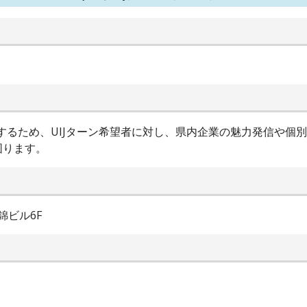
進するため、UIJターン希望者に対し、県内企業の魅力発信や個
図ります。
錦ビル6F