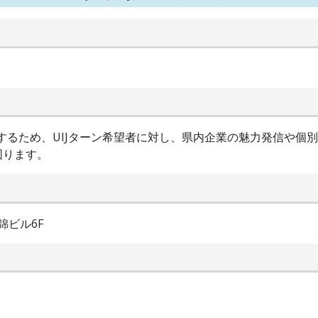
進するため、UIJターン希望者に対し、県内企業の魅力発信や個
図ります。
錦ビル6F