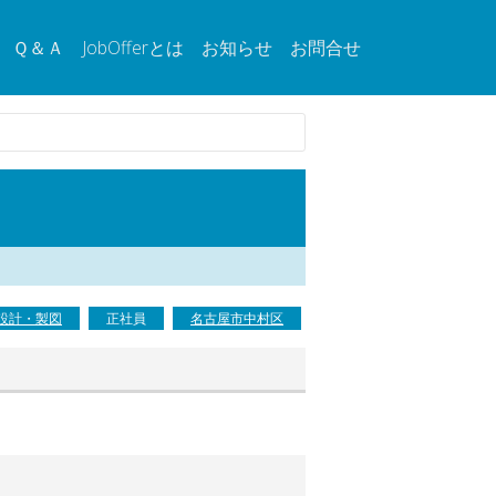
Ｑ＆Ａ
JobOfferとは
お知らせ
お問合せ
設計・製図
正社員
名古屋市中村区