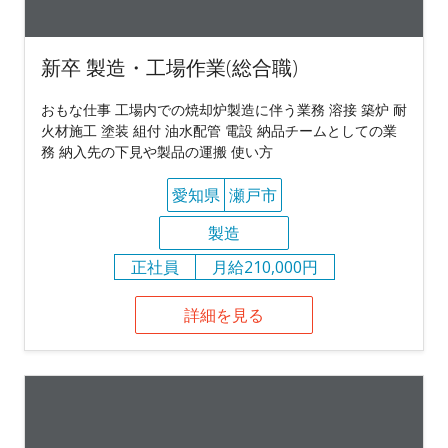
新卒 製造・工場作業(総合職)
おもな仕事 工場内での焼却炉製造に伴う業務 溶接 築炉 耐
火材施工 塗装 組付 油水配管 電設 納品チームとしての業
務 納入先の下見や製品の運搬 使い方
愛知県
瀬戸市
製造
正社員
月給210,000円
詳細を見る